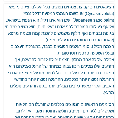
הציקאסים הם קבוצת צמחים נפוצים בכל העולם. ציקס מופשל
(Cycasrevoluta) או בשמו העממי המטעה "דקל ננסי"
(Japanese sago palm), שכן הוא אינו דקל, הוא הנפוץ בישראל.
על אף רעילותו המוכרת לבני אדם ובעלי חיים, הוא מצוי כצמח נוי
בגינות ובבתים ואף חלקיו משמשים להכנת קמח וכצמח מרפא
(לאחר הפרדת החומרים הרעילים ממנו)
הצמח מכיל 3 סוגי רעלנים הפוגעים בכבד, במערכת העצבים
ובעלי השפעה סרטנית וטרטוגנית.
אכילה של כל אחד מחלקי הצמח יכולה לגרום להרעלה, אך
הזרעים שלו מכילים ריכוז גבוה במיוחד של הרעל ואכילתם היא
המסוכנת ביותר. כל בעל חיים יכול להיות מורעל מהצמח אם כי
ההרעלה נפוצה יותר בכלבים. ההרעלה נפוצה יותר בחודשי
האביב והקיץ כאשר כלבים מבלים יותר בגינה והזרעים נופלים
מהעץ.
הסימנים הראשונים הנפוצים בכלבים שהורעלו הם הקאות
ושלשולים (לעיתים דמיים), חולשה וחוסר תאבון. אלו לרוב
מתפתחים עד 24 שעות מחשיפה (אם כי תתכן התחלה של