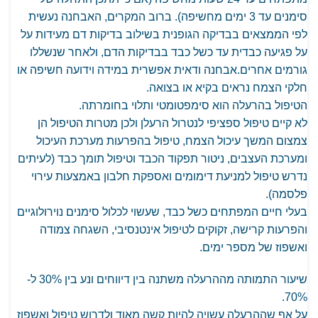
סימנים עד 3 ימים מחשיפה). ברוב המקרים, האבחנה נעשית
לפי הממצאים בבדיקה הגופנית בשילוב בדיקות דם מעידות על
על פגיעה כבדית עד כשל כבד בבדיקות הדם, ולאחר שנשללו
גורמים אחרים.אבחנה ודאית אפשרית במידה וידועה חשיפה או
חלקי הצמח נראים בקיא או בצואה.
הטיפול בהרעלה הוא סימפטומטי ותלוי בחומרתה.
לא קיים טיפול ספציפי לנטרול הרעלן ולכן מטרות הטיפול הן
צמצום המשך עיכול הצמח, טיפול בהפרעות מערכת העיכול
ומערכת העצבים, ניטור תפקוד הכבד וטיפול תומך כבד (לעיתים
נדרש טיפול למניעת דימומים ואספקת חלבון באמצעות עירוי
פלסמה).
בעלי חיים המפתחים כשל כבד, שעשוי לכלול סימנים נוירולוגיים
והפרעות קרישה, זקוקים לטיפול אינטנסיבי, השגחה צמודה
ואשפוז של מספר ימים.
שיעור התמותה מההרעלה משתנה בין דיווחים ונע בין 30% ל-
70%.
על אף שההרעלה עשויה להיות קשה מאוד ולדרוש טיפול ואשפוז