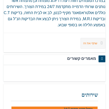
במרכז המומחים חוות דעת רדיולוג מומחה וכן מתמחה אשר
נותנים שרותי הדמייה מתקדמת 24/7 במידת הצורך. השירותים
כוללים אולטראסאונד מקיף לבטן, לב או לבית החזה, בדיקות C.T
ובדיקות M.R.I, במידת הצורך ניתן לבצע את הבדיקות הנ"ל גם
באמצע הלילה או בסופי שבוע.
שתף את זה
מאמרים קשורים
שירותים
טיפול רפואי חירומי 24/7