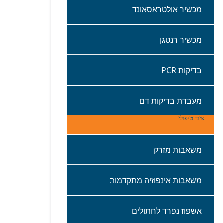
מכשיר‭ ‬אולטראסאונד
מכשיר‭ ‬רנטגן
בדיקות ‭ ‬ PCR
מעבדת‭ ‬בדיקות‭ ‬דם
ציוד טיפולי
משאבות‭ ‬מזרק
משאבות‭ ‬אינפוזיה‭ ‬מתקדמות
אשפוז‭ ‬נפרד‭ ‬לחתולים