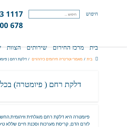
3 1117
חיפוש
500 678
בית
מרכז החירום
שירותים
הצוות
ש
בית
/
מאמרי וטרינריה
חירומים כירורגיים
/
דלקת רחם ( פיומט
דלקת רחם ( פיומטרה) בכלב
פיומטרה היא דלקת רחם מוגלתית וזיהומית.החש
לזרם הדם, קריסת מערכות וסכנת חיים שללא טיפ