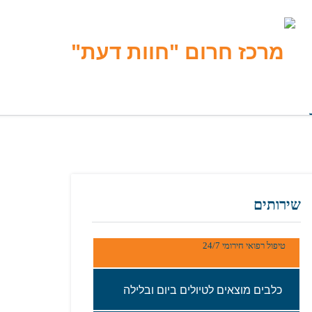
שירותים
טיפול רפואי חירומי 24/7
כלבים‭ ‬מוצאים‭ ‬לטיולים‭ ‬ביום‭ ‬ובלילה