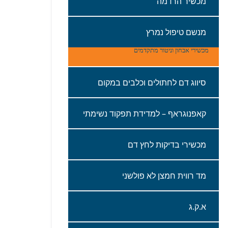
מכשיר‭ ‬הרדמה‭ ‬
מנשם‭ ‬טיפול‭ ‬נמרץ
מכשירי אבחון‭ ‬וניטור‭ ‬מתקדמים‭‬
סיווג‭ ‬דם‭ ‬לחתולים‭ ‬וכלבים‭ ‬במקום
קאפנוגראף‭ – ‬למדידת‭ ‬תפקוד‭ ‬נשימתי
‬מכשירי‭ ‬בדיקות‭ ‬לחץ‭ ‬דם‭ ‬
מד‭ ‬רווית‭ ‬חמצן‭ ‬לא‭ ‬פולשני‭ ‬
א‭.‬ק‭.‬ג