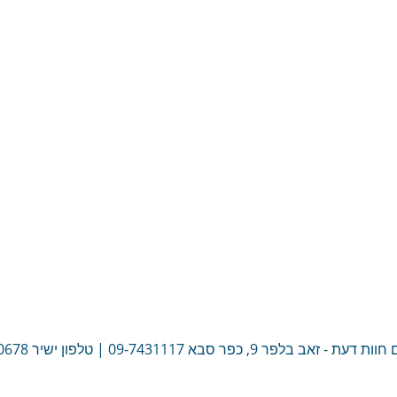
ות דעת - זאב בלפר 9, כפר סבא
09-7431117
| טלפון ישיר
0678