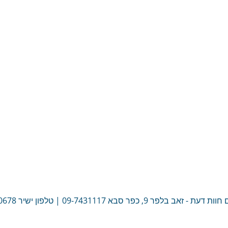
ות דעת - זאב בלפר 9, כפר סבא
09-7431117
| טלפון ישיר
0678