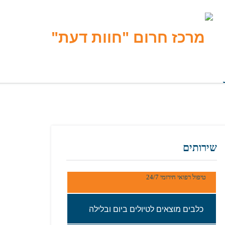
שירותים
טיפול רפואי חירומי 24/7
כלבים‭ ‬מוצאים‭ ‬לטיולים‭ ‬ביום‭ ‬ובלילה