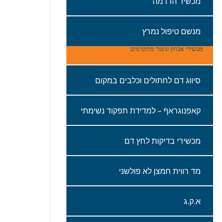
מכשיר‭ ‬הרדמה‭ ‬
מנשם‭ ‬טיפול‭ ‬נמרץ
מכשירי אבחון‭ ‬וניטור‭ ‬מתקדמים‭‬
סיווג‭ ‬דם‭ ‬לחתולים‭ ‬וכלבים‭ ‬במקום
קאפנוגראף‭ – ‬למדידת‭ ‬תפקוד‭ ‬נשימתי
‬מכשירי‭ ‬בדיקות‭ ‬לחץ‭ ‬דם‭ ‬
מד‭ ‬רווית‭ ‬חמצן‭ ‬לא‭ ‬פולשני‭ ‬
א‭.‬ק‭.‬ג