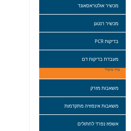
מכשיר‭ ‬אולטראסאונד
מכשיר‭ ‬רנטגן
בדיקות ‭ ‬ PCR
מעבדת‭ ‬בדיקות‭ ‬דם
ציוד טיפולי
משאבות‭ ‬מזרק
משאבות‭ ‬אינפוזיה‭ ‬מתקדמות
אשפוז‭ ‬נפרד‭ ‬לחתולים