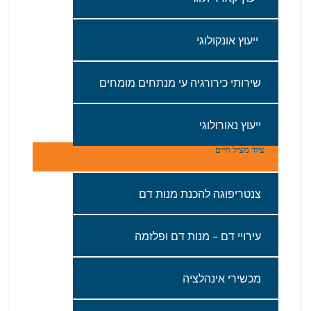
‭ ‬ייעוץ‭ ‬אונקולוגי‬
שירותי‭ ‬כירורגיה‭ ‬עי‭ ‬מנתחים‭ ‬מומחים
ייעוץ‭ ‬נאורולוגי
ציוד‭ ‬מציל‭ ‬חיים
צנטריפוגה‭ ‬להכנת‭ ‬מנות‭ ‬דם‭ ‬
עירויי‭ ‬דם – מנות‭ ‬דם‭ ‬ופלזמה
מכשירי‭ ‬אינהלציה‭ ‬