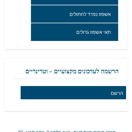
אשפוז‭ ‬נפרד‭ ‬לחתולים
תאי‭ ‬אשפוז‭ ‬גדולים‬
הרשמה לעדכונים מקצועיים – וטרינריים