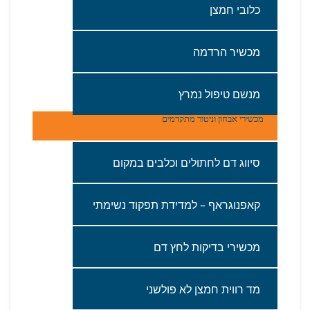
כלובי‭ ‬חמצן
מכשיר‭ ‬הרדמה‭ ‬
מנשם‭ ‬טיפול‭ ‬נמרץ
מכשירי אבחון‭ ‬וניטור‭ ‬מתקדמים‭‬
סיווג‭ ‬דם‭ ‬לחתולים‭ ‬וכלבים‭ ‬במקום
קאפנוגראף‭ – ‬למדידת‭ ‬תפקוד‭ ‬נשימתי
‬מכשירי‭ ‬בדיקות‭ ‬לחץ‭ ‬דם‭ ‬
מד‭ ‬רווית‭ ‬חמצן‭ ‬לא‭ ‬פולשני‭ ‬