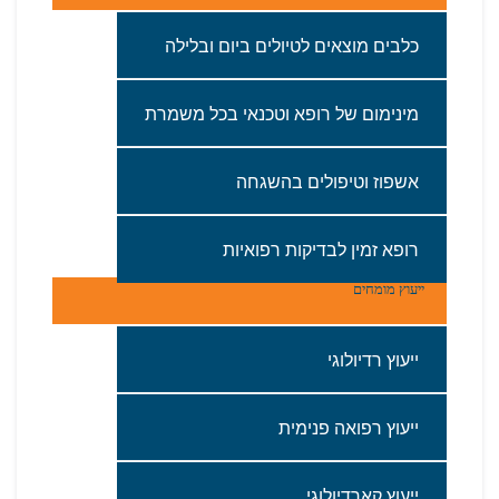
כלבים‭ ‬מוצאים‭ ‬לטיולים‭ ‬ביום‭ ‬ובלילה
מינימום‭ ‬של‭ ‬רופא‭ ‬וטכנאי‭ ‬בכל‭ ‬משמרת
אשפוז‭ ‬וטיפולים‭ ‬בהשגחה‭ ‬
רופא‭ ‬זמין‭ ‬לבדיקות‭ ‬רפואיות
ייעוץ מומחים
ייעוץ רדיולוגי
‬ייעוץ‭ ‬רפואה‭ ‬פנימית
ייעוץ‭ ‬קארדיולוגי