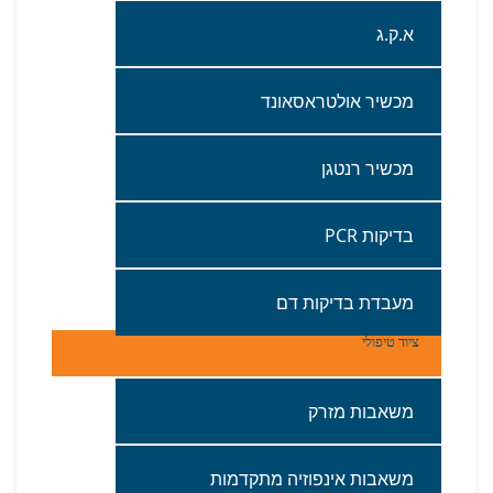
א‭.‬ק‭.‬ג
מכשיר‭ ‬אולטראסאונד
מכשיר‭ ‬רנטגן
בדיקות ‭ ‬ PCR
מעבדת‭ ‬בדיקות‭ ‬דם
ציוד טיפולי
משאבות‭ ‬מזרק
משאבות‭ ‬אינפוזיה‭ ‬מתקדמות