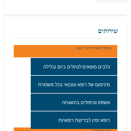
שירותים
טיפול רפואי חירומי 24/7
כלבים‭ ‬מוצאים‭ ‬לטיולים‭ ‬ביום‭ ‬ובלילה
מינימום‭ ‬של‭ ‬רופא‭ ‬וטכנאי‭ ‬בכל‭ ‬משמרת
אשפוז‭ ‬וטיפולים‭ ‬בהשגחה‭ ‬
רופא‭ ‬זמין‭ ‬לבדיקות‭ ‬רפואיות
ייעוץ מומחים