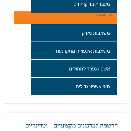
מעבדת‭ ‬בדיקות‭ ‬דם
ציוד טיפולי
משאבות‭ ‬מזרק
משאבות‭ ‬אינפוזיה‭ ‬מתקדמות
אשפוז‭ ‬נפרד‭ ‬לחתולים
תאי‭ ‬אשפוז‭ ‬גדולים‬
הרשמה לעדכונים מקצועיים – וטרינריים