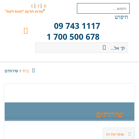
E
F
R
חיפוש
09 743 1117
1 700 500 678
לך אל...
בית
/
שירותים
שירותים
שתף את זה