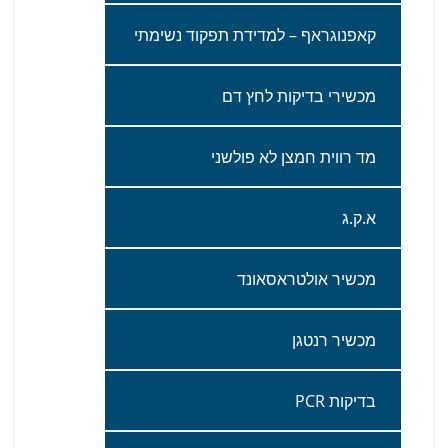
קאפנוגראף‭ – ‬למדידת‭ ‬תפקוד‭ ‬נשימתי
‬מכשירי‭ ‬בדיקות‭ ‬לחץ‭ ‬דם‭ ‬
מד‭ ‬רווית‭ ‬חמצן‭ ‬לא‭ ‬פולשני‭ ‬
א‭.‬ק‭.‬ג
מכשיר‭ ‬אולטראסאונד
מכשיר‭ ‬רנטגן
בדיקות ‭ ‬ PCR