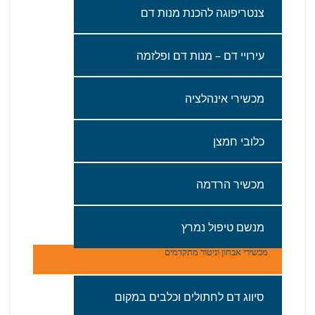
צנטריפוגה‭ ‬להכנת‭ ‬מנות‭ ‬דם‭ ‬
עירויי‭ ‬דם – מנות‭ ‬דם‭ ‬ופלזמה
מכשירי‭ ‬אינהלציה‭ ‬
כלובי‭ ‬חמצן
מכשיר‭ ‬הרדמה‭ ‬
מנשם‭ ‬טיפול‭ ‬נמרץ
מכשירי אבחון‭ ‬וניטור‭ ‬מתקדמים‭‬
סיווג‭ ‬דם‭ ‬לחתולים‭ ‬וכלבים‭ ‬במקום