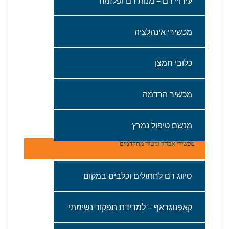
עירויי‭ ‬דם – מנות‭ ‬דם‭ ‬ופלזמה
מכשירי‭ ‬אינהלציה‭ ‬
כלובי‭ ‬חמצן
מכשיר‭ ‬הרדמה‭ ‬
מנשם‭ ‬טיפול‭ ‬נמרץ
מכשירי אבחון‭ ‬וניטור‭ ‬מתקדמים‭‬
סיווג‭ ‬דם‭ ‬לחתולים‭ ‬וכלבים‭ ‬במקום
קאפנוגראף‭ – ‬למדידת‭ ‬תפקוד‭ ‬נשימתי