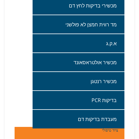
‬מכשירי‭ ‬בדיקות‭ ‬לחץ‭ ‬דם‭ ‬
מד‭ ‬רווית‭ ‬חמצן‭ ‬לא‭ ‬פולשני‭ ‬
א‭.‬ק‭.‬ג
מכשיר‭ ‬אולטראסאונד
מכשיר‭ ‬רנטגן
בדיקות ‭ ‬ PCR
מעבדת‭ ‬בדיקות‭ ‬דם
ציוד טיפולי