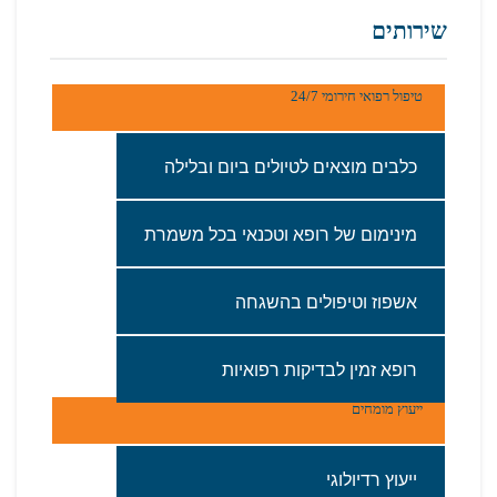
שירותים
טיפול רפואי חירומי 24/7
כלבים‭ ‬מוצאים‭ ‬לטיולים‭ ‬ביום‭ ‬ובלילה
מינימום‭ ‬של‭ ‬רופא‭ ‬וטכנאי‭ ‬בכל‭ ‬משמרת
אשפוז‭ ‬וטיפולים‭ ‬בהשגחה‭ ‬
רופא‭ ‬זמין‭ ‬לבדיקות‭ ‬רפואיות
ייעוץ מומחים
ייעוץ רדיולוגי