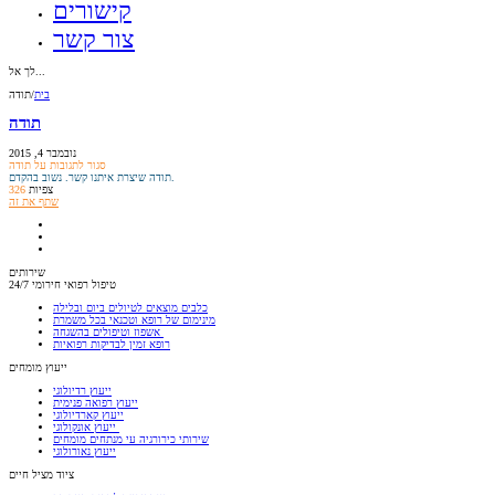
קישורים
צור קשר
לך אל...
בית
/
תודה
תודה
נובמבר 4, 2015
סגור לתגובות
על תודה
תודה שיצרת איתנו קשר. נשוב בהקדם.
צפיות
326
שתף את זה
שירותים
טיפול רפואי חירומי 24/7
כלבים‭ ‬מוצאים‭ ‬לטיולים‭ ‬ביום‭ ‬ובלילה
מינימום‭ ‬של‭ ‬רופא‭ ‬וטכנאי‭ ‬בכל‭ ‬משמרת
אשפוז‭ ‬וטיפולים‭ ‬בהשגחה‭ ‬
רופא‭ ‬זמין‭ ‬לבדיקות‭ ‬רפואיות
ייעוץ מומחים
ייעוץ רדיולוגי
‬ייעוץ‭ ‬רפואה‭ ‬פנימית
ייעוץ‭ ‬קארדיולוגי
שירותי‭ ‬כירורגיה‭ ‬עי‭ ‬מנתחים‭ ‬מומחים
ייעוץ‭ ‬נאורולוגי
ציוד‭ ‬מציל‭ ‬חיים