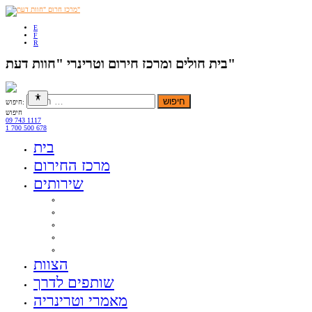
E
F
R
בית חולים ומרכז חירום וטרינרי "חוות דעת"
חיפוש:
חיפוש
09 743 1117
1 700 500 678
בית
מרכז החירום
שירותים
טיפול רפואי חירומי 24/7
ייעוץ מומחים
ציוד‭ ‬מציל‭ ‬חיים
מכשירי‭ ‬אבחון‭ ‬וניטור‭ ‬
ציוד‭ ‬טיפולי
הצוות
שותפים לדרך
מאמרי וטרינריה